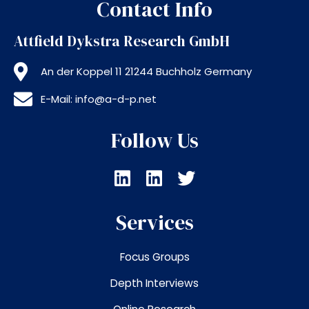
Contact Info
Attfield Dykstra Research GmbH
An der Koppel 11 21244 Buchholz Germany
E-Mail: info@a-d-p.net
Follow Us
L
L
T
i
i
w
n
n
i
Services
k
k
t
e
e
t
Focus Groups
d
d
e
i
i
r
Depth Interviews
n
n